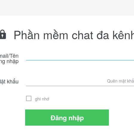
Phần mềm chat đa kên
ail/Tên
ng nhập
ật khẩu
Quên mật kh
ghi nhớ
Đăng nhập